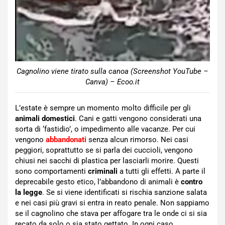
Cagnolino viene tirato sulla canoa (Screenshot YouTube –
Canva) – Ecoo.it
L’estate è sempre un momento molto difficile per gli
animali domestici
. Cani e gatti vengono considerati una
sorta di ‘fastidio’, o impedimento alle vacanze. Per cui
vengono
abbandonati
senza alcun rimorso. Nei casi
peggiori, soprattutto se si parla dei cuccioli, vengono
chiusi nei sacchi di plastica per lasciarli morire. Questi
sono comportamenti
criminali
a tutti gli effetti. A parte il
deprecabile gesto etico, l’abbandono di animali è
contro
la legge
. Se si viene identificati si rischia sanzione salata
e nei casi più gravi si entra in reato penale. Non sappiamo
se il cagnolino che stava per affogare tra le onde ci si sia
recato da solo o sia stato gettato. In ogni caso