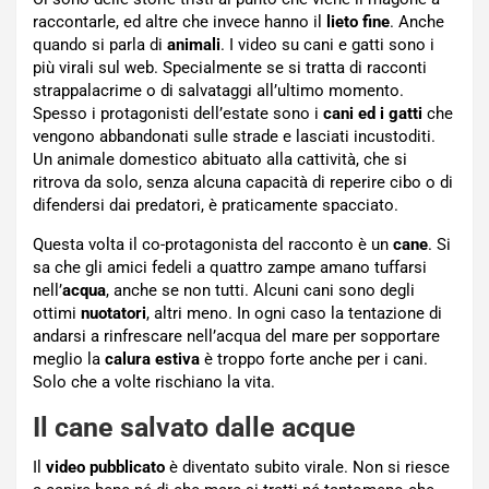
raccontarle, ed altre che invece hanno il
lieto fine
. Anche
quando si parla di
animali
. I video su cani e gatti sono i
più virali sul web. Specialmente se si tratta di racconti
strappalacrime o di salvataggi all’ultimo momento.
Spesso i protagonisti dell’estate sono i
cani ed i gatti
che
vengono abbandonati sulle strade e lasciati incustoditi.
Un animale domestico abituato alla cattività, che si
ritrova da solo, senza alcuna capacità di reperire cibo o di
difendersi dai predatori, è praticamente spacciato.
Questa volta il co-protagonista del racconto è un
cane
. Si
sa che gli amici fedeli a quattro zampe amano tuffarsi
nell’
acqua
, anche se non tutti. Alcuni cani sono degli
ottimi
nuotatori
, altri meno. In ogni caso la tentazione di
andarsi a rinfrescare nell’acqua del mare per sopportare
meglio la
calura estiva
è troppo forte anche per i cani.
Solo che a volte rischiano la vita.
Il cane salvato dalle acque
Il
video pubblicato
è diventato subito virale. Non si riesce