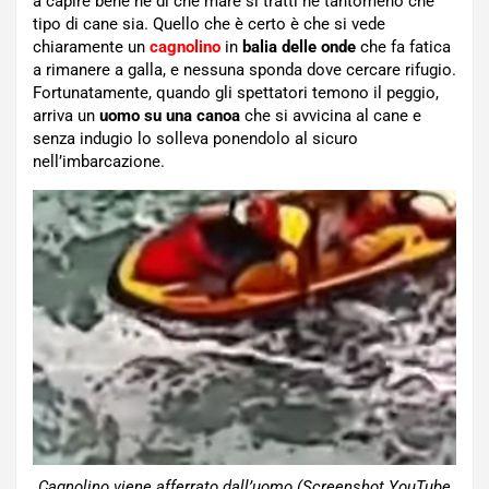
a capire bene né di che mare si tratti né tantomeno che
tipo di cane sia. Quello che è certo è che si vede
chiaramente un
cagnolino
in
balia delle onde
che fa fatica
a rimanere a galla, e nessuna sponda dove cercare rifugio.
Fortunatamente, quando gli spettatori temono il peggio,
arriva un
uomo su una canoa
che si avvicina al cane e
senza indugio lo solleva ponendolo al sicuro
nell’imbarcazione.
Cagnolino viene afferrato dall’uomo (Screenshot YouTube