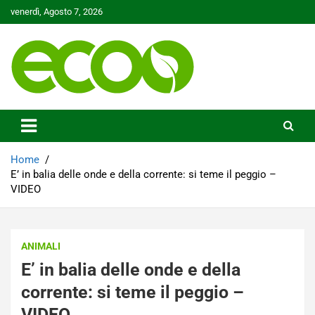
Skip
venerdì, Agosto 7, 2026
to
content
Tutelare il nostro Pianeta è la nostra priorità
Ecoo.it
Home
E’ in balia delle onde e della corrente: si teme il peggio –
VIDEO
ANIMALI
E’ in balia delle onde e della
corrente: si teme il peggio –
VIDEO