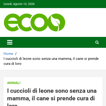
Skip
lunedì, Agosto 10, 2026
to
content
Tutelare il nostro Pianeta è la nostra priorità
Ecoo.it
Home
I cuccioli di leone sono senza una mamma, il cane si prende
cura di loro
ANIMALI
I cuccioli di leone sono senza una
mamma, il cane si prende cura di
loro