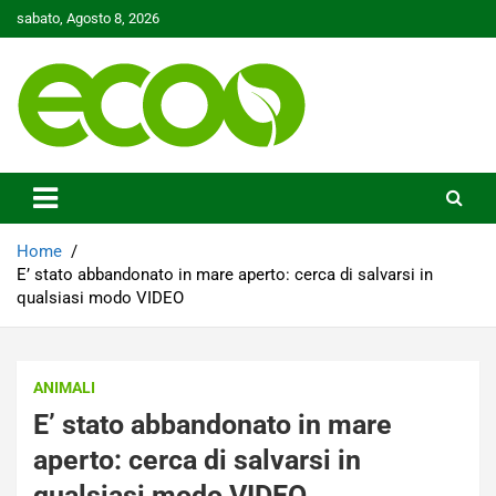
Skip
sabato, Agosto 8, 2026
to
content
Tutelare il nostro Pianeta è la nostra priorità
Ecoo.it
Home
E’ stato abbandonato in mare aperto: cerca di salvarsi in
qualsiasi modo VIDEO
ANIMALI
E’ stato abbandonato in mare
aperto: cerca di salvarsi in
qualsiasi modo VIDEO