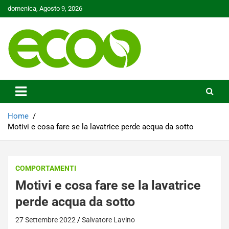
Skip
domenica, Agosto 9, 2026
to
content
Tutelare il nostro Pianeta è la nostra priorità
Ecoo.it
Home
Motivi e cosa fare se la lavatrice perde acqua da sotto
COMPORTAMENTI
Motivi e cosa fare se la lavatrice
perde acqua da sotto
27 Settembre 2022
Salvatore Lavino