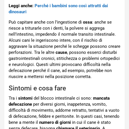
Leggi anche:
Perché i bambini sono così attratti dai
dinosauri
Può capitare anche con l’ingestione di
ossa
: anche se
riesce a triturarle con i denti, la polvere si aggrega
nell’intestino, impedendo il normale transito intestinale.
Alcuni cani le ingeriscono intere, con il rischio di
aggravare la situazione perché le schegge possono creare
perforazioni. Tra le altre
cause
, possono esserci disturbi
gastrointestinali cronici, stitichezza o problemi ortopedici
e neurologici. Questi ultimi provocano difficoltà nella
defecazione perché il cane, ad esempio, potrebbe non
riuscire a mettersi nella posizione corretta.
Sintomi e cosa fare
Tra i
sintomi
del blocco intestinale ci sono:
mancata
defecazione
per diversi giorni, inappetenza, vomito,
difficoltà di movimento, addome retratto, tentativi a vuoto
di defecazione, febbre e peritonite. In questi casi, tenendo
bene a mente il
numero di giorni
in cui il cane è stato
senza defecare, bisogna
chiamare il veterinario
. A