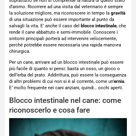
soprattutto se non si comprende la natura di quello stato
d’animo. Ricorrere ad una visita dal veterinario è sempre
la soluzione migliore, ma riconoscere in tempo la
gravità
di una situazione può essere importante al punto da
salvagli la vita. E’ anche il caso del
blocco intestinale
, che
rende il cane abbattuto e semi-immobile. Conoscere i
sintomi principali porterà ad intervenire velocemente,
perché potrebbe essere necessaria una rapida manovra
chirurgica.
Per un cane, arrivare ad un blocco intestinale può essere
più facile di quanto si pensi: basta un osso, un gioco o
dell’erba del prato. Addirittura, può essere la conseguenza
di altri problemi di cui non si è al corrente, come un’
ernia
.
E’ molto frequente nei cani anziani, quindi… occhi aperti.
Blocco intestinale nel cane: come
riconoscerlo e cosa fare