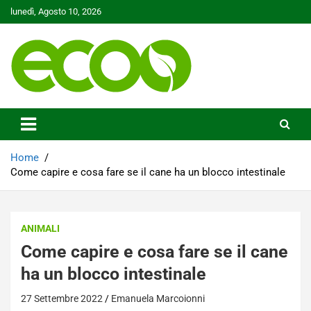
Skip
lunedì, Agosto 10, 2026
to
content
Tutelare il nostro Pianeta è la nostra priorità
Ecoo.it
Home
Come capire e cosa fare se il cane ha un blocco intestinale
ANIMALI
Come capire e cosa fare se il cane
ha un blocco intestinale
27 Settembre 2022
Emanuela Marcoionni