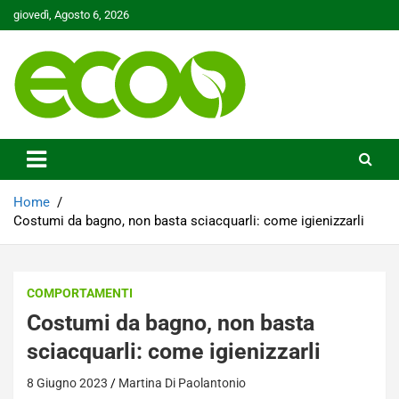
Skip
giovedì, Agosto 6, 2026
to
content
Tutelare il nostro Pianeta è la nostra priorità
Ecoo.it
Home
Costumi da bagno, non basta sciacquarli: come igienizzarli
COMPORTAMENTI
Costumi da bagno, non basta
sciacquarli: come igienizzarli
8 Giugno 2023
Martina Di Paolantonio