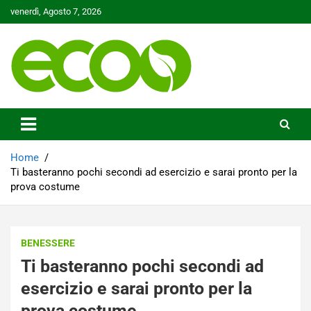
Skip
venerdì, Agosto 7, 2026
to
content
Tutelare il nostro Pianeta è la nostra priorità
Ecoo.it
Home
Ti basteranno pochi secondi ad esercizio e sarai pronto per la
prova costume
BENESSERE
Ti basteranno pochi secondi ad
esercizio e sarai pronto per la
prova costume