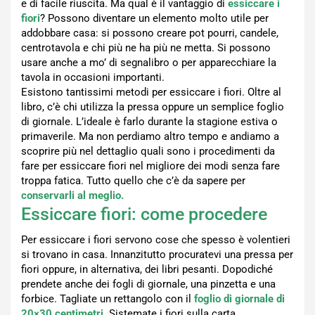
e di facile riuscita. Ma qual è il vantaggio di
essiccare i
fiori
? Possono diventare un elemento molto utile per
addobbare casa: si possono creare pot pourri, candele,
centrotavola e chi più ne ha più ne metta. Si possono
usare anche a mo’ di segnalibro o per apparecchiare la
tavola in occasioni importanti.
Esistono tantissimi metodi per essiccare i fiori. Oltre al
libro, c’è chi utilizza la pressa oppure un semplice foglio
di giornale. L’ideale è farlo durante la stagione estiva o
primaverile. Ma non perdiamo altro tempo e andiamo a
scoprire più nel dettaglio quali sono i procedimenti da
fare per essiccare fiori nel migliore dei modi senza fare
troppa fatica. Tutto quello che c’è da sapere per
conservarli al meglio.
Essiccare fiori: come procedere
Per essiccare i fiori servono cose che spesso è volentieri
si trovano in casa. Innanzitutto procuratevi una pressa per
fiori oppure, in alternativa, dei libri pesanti. Dopodiché
prendete anche dei fogli di giornale, una pinzetta e una
forbice. Tagliate un rettangolo con il
foglio di giornale di
20×30 centimetri
.
Sistemate i fiori sulla carta,