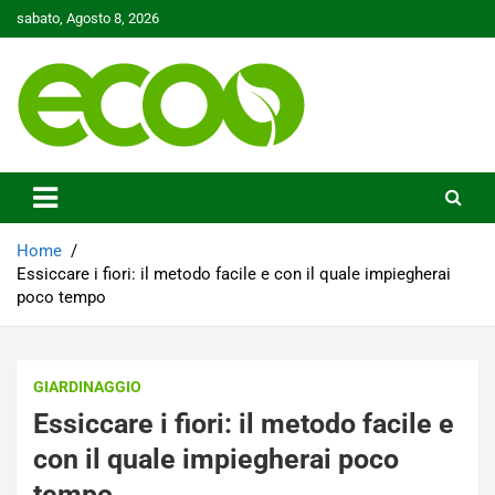
Skip
sabato, Agosto 8, 2026
to
content
Tutelare il nostro Pianeta è la nostra priorità
Ecoo.it
Home
Essiccare i fiori: il metodo facile e con il quale impiegherai
poco tempo
GIARDINAGGIO
Essiccare i fiori: il metodo facile e
con il quale impiegherai poco
tempo