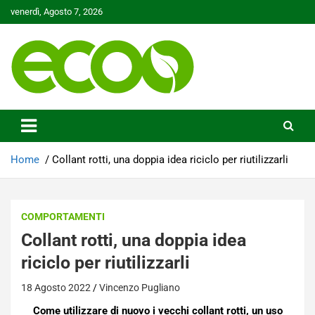
Skip
venerdì, Agosto 7, 2026
to
content
Tutelare il nostro Pianeta è la nostra priorità
Ecoo.it
Home
Collant rotti, una doppia idea riciclo per riutilizzarli
COMPORTAMENTI
Collant rotti, una doppia idea
riciclo per riutilizzarli
18 Agosto 2022
Vincenzo Pugliano
Come utilizzare di nuovo i vecchi collant rotti, un uso