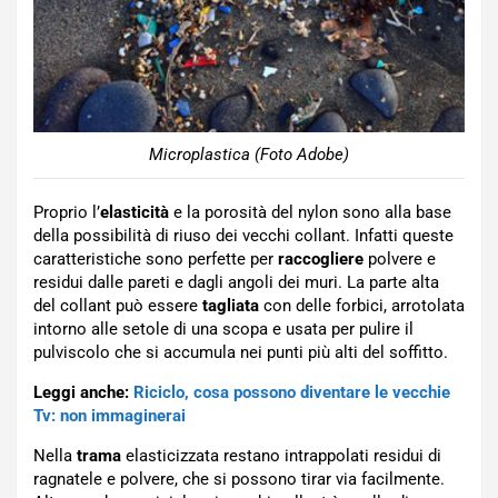
Microplastica (Foto Adobe)
Proprio l’
elasticità
e la porosità del nylon sono alla base
della possibilità di riuso dei vecchi collant. Infatti queste
caratteristiche sono perfette per
raccogliere
polvere e
residui dalle pareti e dagli angoli dei muri. La parte alta
del collant può essere
tagliata
con delle forbici, arrotolata
intorno alle setole di una scopa e usata per pulire il
pulviscolo che si accumula nei punti più alti del soffitto.
Leggi anche:
Riciclo, cosa possono diventare le vecchie
Tv: non immaginerai
Nella
trama
elasticizzata restano intrappolati residui di
ragnatele e polvere, che si possono tirar via facilmente.