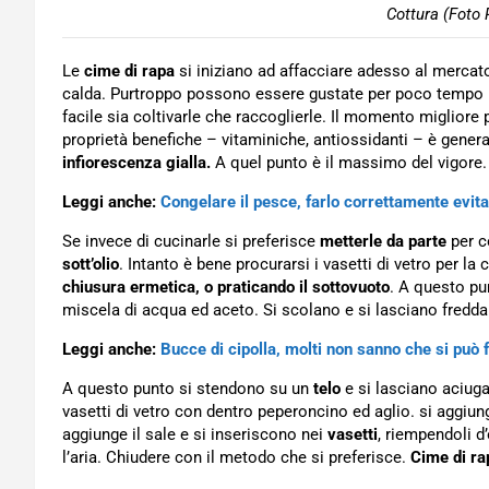
Cottura (Foto 
Le
cime di rapa
si iniziano ad affacciare adesso al mercato
calda. Purtroppo possono essere gustate per poco tempo per
facile sia coltivarle che raccoglierle. Il momento migliore p
proprietà benefiche – vitaminiche, antiossidanti – è gener
infiorescenza gialla.
A quel punto è il massimo del vigore.
Leggi anche:
Congelare il pesce, farlo correttamente evit
Se invece di cucinarle si preferisce
metterle da parte
per c
sott’olio
. Intanto è bene procurarsi i vasetti di vetro per l
chiusura ermetica, o praticando il sottovuoto
. A questo pun
miscela di acqua ed aceto. Si scolano e si lasciano fredda
Leggi anche:
Bucce di cipolla, molti non sanno che si può 
A questo punto si stendono su un
telo
e si lasciano aciuga
vasetti di vetro con dentro peperoncino ed aglio. si aggiun
aggiunge il sale e si inseriscono nei
vasetti
, riempendoli d’
l’aria. Chiudere con il metodo che si preferisce.
Cime di ra