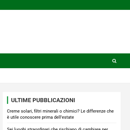
ULTIME PUBBLICAZIONI
Creme solari, filtri minerali o chimici? Le differenze che
è utile conoscere prima dell’estate
Sei luoghi straordinari che rischiano di cambiare per