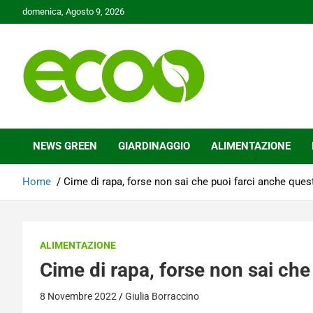
Skip
domenica, Agosto 9, 2026
to
content
Tutelare il nostro Pianeta è la nostra priorità
Ecoo.it
NEWS GREEN
GIARDINAGGIO
ALIMENTAZIONE
Home
Cime di rapa, forse non sai che puoi farci anche ques
ALIMENTAZIONE
Cime di rapa, forse non sai che
8 Novembre 2022
Giulia Borraccino