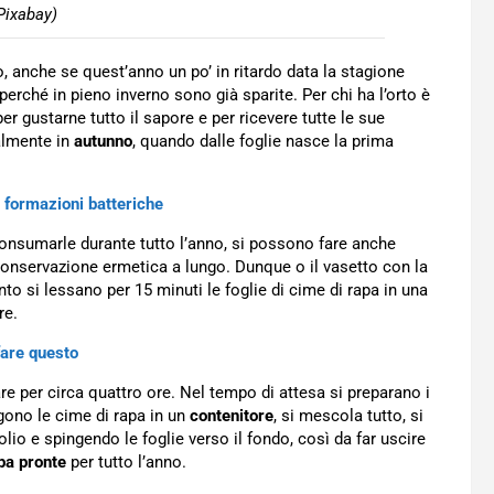
Pixabay)
, anche se quest’anno un po’ in ritardo data la stagione
ché in pieno inverno sono già sparite. Per chi ha l’orto è
er gustarne tutto il sapore e per ricevere tutte le sue
almente in
autunno
, quando dalle foglie nasce la prima
a formazioni batteriche
onsumarle durante tutto l’anno, si possono fare anche
a conservazione ermetica a lungo. Dunque o il vasetto con la
to si lessano per 15 minuti le foglie di cime di rapa in una
re.
fare questo
re per circa quattro ore. Nel tempo di attesa si preparano i
gono le cime di rapa in un
contenitore
, si mescola tutto, si
olio e spingendo le foglie verso il fondo, così da far uscire
pa pronte
per tutto l’anno.