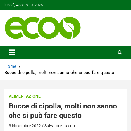
Skip
lunedì, Agosto 10, 2026
to
content
Tutelare il nostro Pianeta è la nostra priorità
Ecoo.it
Home
Bucce di cipolla, molti non sanno che si può fare questo
ALIMENTAZIONE
Bucce di cipolla, molti non sanno
che si può fare questo
3 Novembre 2022
Salvatore Lavino