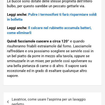
Le bucce sono dotate delle stesse proprietà dell’intero
bulbo, per questo sarebbe un peccato gettarle via.
Leggi anche:
Pulire i termosifoni ti farà risparmiare soldi
in bolletta
Leggi anche:
Il calcare nel rubinetto accumula batteri,
come eliminarli
Quindi facciamole cuocere a circa 120°
e quando
risulteranno friabili estraiamole dal forno. Lasciamole
raffreddare e ora possiamo scegliere se servirle così in
un bel piatto da porre in mezzo alla tavola, oppure se
sminuzzarle in un mixer, per poterle così spolverare su
una bella pietanza di carne o di altro. Il sapore sarà
eccezionale ed in grado di esaltare qualunque altro
sapore.
Navigazione
Lavatrice, come usare l’aspirina per un lavaggio
articoli
perfetto