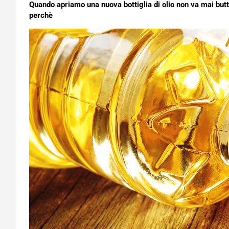
Quando apriamo una nuova bottiglia di olio non va mai butta
perchè