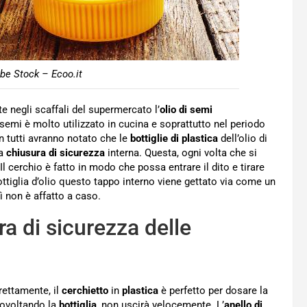
obe Stock – Ecoo.it
 negli scaffali del supermercato l’
olio di semi
i semi è molto utilizzato in cucina e soprattutto nel periodo
on tutti avranno notato che le
bottiglie di plastica
dell’olio di
na
chiusura di sicurezza
interna. Questa, ogni volta che si
Il cerchio è fatto in modo che possa entrare il dito e tirare
bottiglia d’olio questo tappo interno viene gettato via come un
lì non è affatto a caso.
ura di sicurezza delle
rettamente, il
cerchietto
in
plastica
è perfetto per dosare la
povoltando la
bottiglia
, non uscirà velocemente. L’
anello di