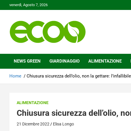
Skip
venerdì, Agosto 7, 2026
to
content
Tutelare il nostro Pianeta è la nostra priorità
Ecoo.it
NEWS GREEN
GIARDINAGGIO
ALIMENTAZIONE
Home
Chiusura sicurezza dell’olio, non la gettare: l’infallibile
ALIMENTAZIONE
Chiusura sicurezza dell’olio, non 
21 Dicembre 2022
Elisa Longo