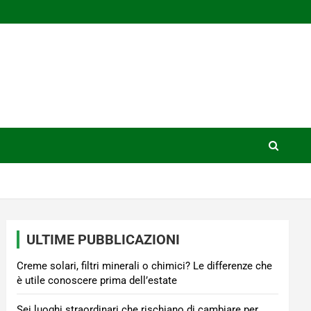
ULTIME PUBBLICAZIONI
Creme solari, filtri minerali o chimici? Le differenze che
è utile conoscere prima dell’estate
Sei luoghi straordinari che rischiano di cambiare per