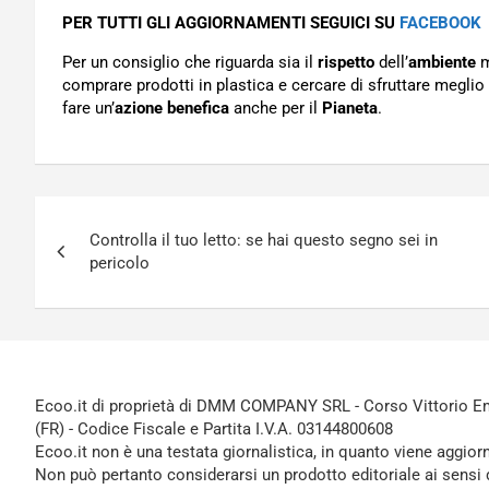
PER TUTTI GLI AGGIORNAMENTI SEGUICI SU
FACEBOOK
Per un consiglio che riguarda sia il
rispetto
dell’
ambiente
m
comprare prodotti in plastica e cercare di sfruttare meglio 
fare un’
azione benefica
anche per il
Pianeta
.
Navigazione
Controlla il tuo letto: se hai questo segno sei in
articoli
pericolo
Ecoo.it di proprietà di DMM COMPANY SRL - Corso Vittorio Ema
(FR) - Codice Fiscale e Partita I.V.A. 03144800608
Ecoo.it non è una testata giornalistica, in quanto viene aggior
Non può pertanto considerarsi un prodotto editoriale ai sensi 