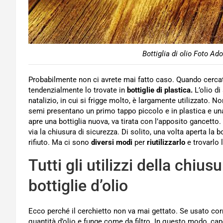
Bottiglia di olio Foto Ad
Probabilmente non ci avrete mai fatto caso. Quando cercate
tendenzialmente lo trovate in
bottiglie di plastica.
L’olio d
natalizio, in cui si frigge molto, è largamente utilizzato. N
semi presentano un primo tappo piccolo e in plastica e u
apre una bottiglia nuova, va tirata con l’apposito gancetto. 
via la chiusura di sicurezza. Di solito, una volta aperta la 
rifiuto. Ma ci sono
diversi modi
per
riutilizzarlo
e trovarlo 
Tutti gli utilizzi della chius
bottiglie d’olio
Ecco perché il cerchietto non va mai gettato. Se usato cor
quantità d’olio e funge come da filtro. In questo modo, ca