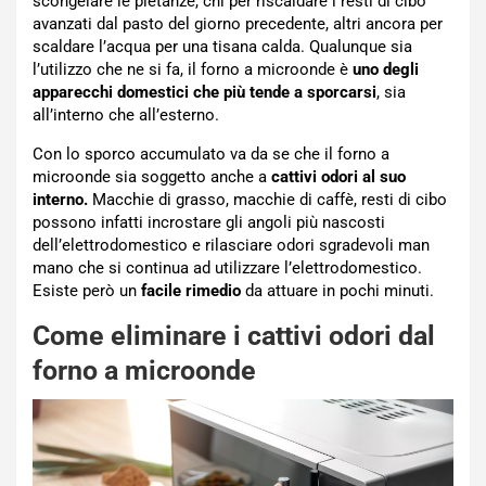
scongelare le pietanze, chi per riscaldare i resti di cibo
avanzati dal pasto del giorno precedente, altri ancora per
scaldare l’acqua per una tisana calda. Qualunque sia
l’utilizzo che ne si fa, il forno a microonde è
uno degli
apparecchi domestici che più tende a sporcarsi
, sia
all’interno che all’esterno.
Con lo sporco accumulato va da se che il forno a
microonde sia soggetto anche a
cattivi odori al suo
interno.
Macchie di grasso, macchie di caffè, resti di cibo
possono infatti incrostare gli angoli più nascosti
dell’elettrodomestico e rilasciare odori sgradevoli man
mano che si continua ad utilizzare l’elettrodomestico.
Esiste però un
facile rimedio
da attuare in pochi minuti.
Come eliminare i cattivi odori dal
forno a microonde