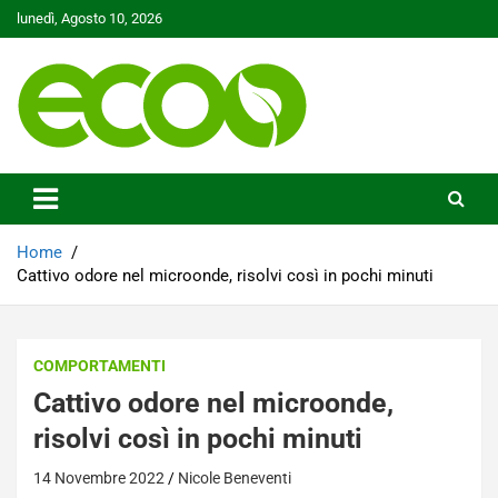
Skip
lunedì, Agosto 10, 2026
to
content
Tutelare il nostro Pianeta è la nostra priorità
Ecoo.it
Home
Cattivo odore nel microonde, risolvi così in pochi minuti
COMPORTAMENTI
Cattivo odore nel microonde,
risolvi così in pochi minuti
14 Novembre 2022
Nicole Beneventi