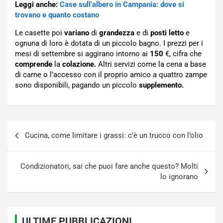
Leggi anche:
Case sull’albero in Campania: dove si
trovano e quanto costano
Le casette poi
variano
di
grandezza
e di
posti letto
e
ognuna di loro è dotata di un piccolo bagno. I prezzi per i
mesi di settembre si aggirano intorno ai
150
€, cifra che
comprende
la
colazione.
Altri servizi come la cena a base
di carne o l’accesso con il proprio amico a quattro zampe
sono disponibili, pagando un piccolo
supplemento.
Navigazione
Cucina, come limitare i grassi: c’è un trucco con l’olio
articoli
Condizionatori, sai che puoi fare anche questo? Molti
lo ignorano
ULTIME PUBBLICAZIONI