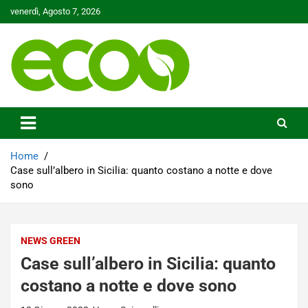
Skip
venerdì, Agosto 7, 2026
to
content
Tutelare il nostro Pianeta è la nostra priorità
Ecoo.it
Home
Case sull’albero in Sicilia: quanto costano a notte e dove
sono
NEWS GREEN
Case sull’albero in Sicilia: quanto
costano a notte e dove sono