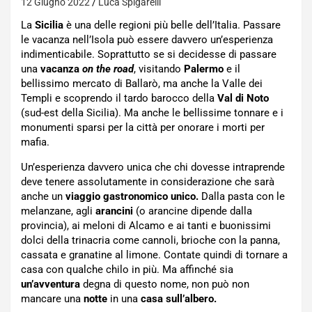
12 Giugno 2022
Luca Spigarelli
La
Sicilia
è una delle regioni più belle dell’Italia. Passare
le vacanza nell’Isola può essere davvero un’esperienza
indimenticabile. Soprattutto se si decidesse di passare
una
vacanza
on the road
, visitando
Palermo
e il
bellissimo mercato di Ballarò, ma anche la Valle dei
Templi e scoprendo il tardo barocco della
Val di Noto
(sud-est della Sicilia). Ma anche le bellissime tonnare e i
monumenti sparsi per la città per onorare i morti per
mafia.
Un’esperienza davvero unica che chi dovesse intraprende
deve tenere assolutamente in considerazione che sarà
anche un
viaggio gastronomico unico.
Dalla pasta con le
melanzane, agli
arancini
(o arancine dipende dalla
provincia), ai meloni di Alcamo e ai tanti e buonissimi
dolci della trinacria come cannoli, brioche con la panna,
cassata e granatine al limone. Contate quindi di tornare a
casa con qualche chilo in più. Ma affinché sia
un’avventura
degna di questo nome, non può non
mancare una
notte
in una
casa sull’albero.