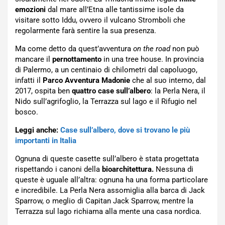
emozioni
dal mare all’Etna alle tantissime isole da
visitare sotto Iddu, ovvero il vulcano Stromboli che
regolarmente farà sentire la sua presenza.
Ma come detto da quest’avventura
on the road
non può
mancare il
pernottamento
in una tree house. In provincia
di Palermo, a un centinaio di chilometri dal capoluogo,
infatti il
Parco Avventura Madonie
che al suo interno, dal
2017, ospita ben
quattro case sull’albero
: la Perla Nera, il
Nido sull’agrifoglio, la Terrazza sul lago e il Rifugio nel
bosco.
Leggi anche:
Case sull’albero, dove si trovano le più
importanti in Italia
Ognuna di queste casette sull’albero è stata progettata
rispettando i canoni della
bioarchitettura.
Nessuna di
queste è uguale all’altra: ognuna ha una forma particolare
e incredibile. La Perla Nera assomiglia alla barca di Jack
Sparrow, o meglio di Capitan Jack Sparrow, mentre la
Terrazza sul lago richiama alla mente una casa nordica.