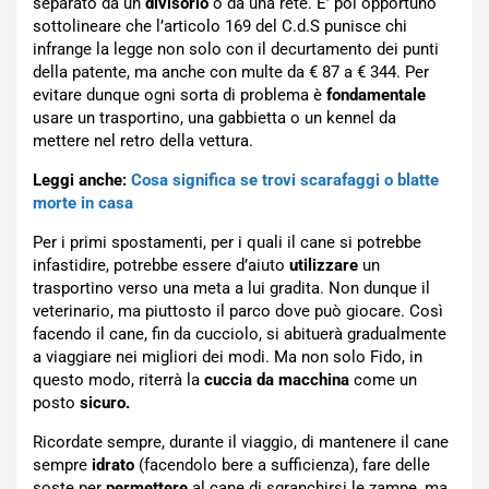
separato da un
divisorio
o da una rete. E’ poi opportuno
sottolineare che l’articolo 169 del C.d.S punisce chi
infrange la legge non solo con il decurtamento dei punti
della patente, ma anche con multe da € 87 a € 344. Per
evitare dunque ogni sorta di problema è
fondamentale
usare un trasportino, una gabbietta o un kennel da
mettere nel retro della vettura.
Leggi anche:
Cosa significa se trovi scarafaggi o blatte
morte in casa
Per i primi spostamenti, per i quali il cane si potrebbe
infastidire, potrebbe essere d’aiuto
utilizzare
un
trasportino verso una meta a lui gradita. Non dunque il
veterinario, ma piuttosto il parco dove può giocare. Così
facendo il cane, fin da cucciolo, si abituerà gradualmente
a viaggiare nei migliori dei modi. Ma non solo Fido, in
questo modo, riterrà la
cuccia da macchina
come un
posto
sicuro.
Ricordate sempre, durante il viaggio, di mantenere il cane
sempre
idrato
(facendolo bere a sufficienza), fare delle
soste per
permettere
al cane di sgranchirsi le zampe, ma