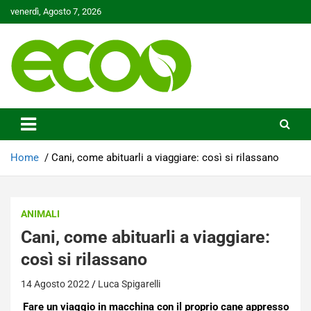
Skip
venerdì, Agosto 7, 2026
to
content
Tutelare il nostro Pianeta è la nostra priorità
Ecoo.it
Home
Cani, come abituarli a viaggiare: così si rilassano
ANIMALI
Cani, come abituarli a viaggiare:
così si rilassano
14 Agosto 2022
Luca Spigarelli
Fare un viaggio in macchina con il proprio cane appresso