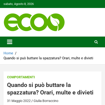
Skip
sabato, Agosto 8, 2026
to
content
Tutelare il nostro Pianeta è la nostra priorità
Ecoo.it
Home
Quando si può buttare la spazzatura? Orari, multe e divieti
COMPORTAMENTI
Quando si può buttare la
spazzatura? Orari, multe e divieti
31 Maggio 2022
Giulia Borraccino