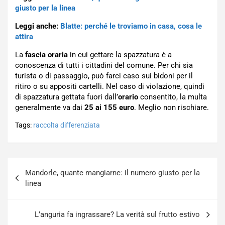
giusto per la linea
Leggi anche:
Blatte: perché le troviamo in casa, cosa le
attira
La
fascia oraria
in cui gettare la spazzatura è a
conoscenza di tutti i cittadini del comune. Per chi sia
turista o di passaggio, può farci caso sui bidoni per il
ritiro o su appositi cartelli. Nel caso di violazione, quindi
di spazzatura gettata fuori dall’
orario
consentito, la multa
generalmente va dai
25 ai 155 euro
. Meglio non rischiare.
Tags:
raccolta differenziata
Navigazione
Mandorle, quante mangiarne: il numero giusto per la
articoli
linea
L’anguria fa ingrassare? La verità sul frutto estivo