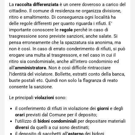
La
raccolta differenziata
è un onere doveroso a carico del
cittadino. Il comune di residenza ne organizza divisione,
ritiro e smaltimento. Di conseguenza ogni località ha
delle regole differenti per quanto riguarda i rifiuti. E’
importante conoscere le
regole
perché in caso di
trasgressione sono previste sanzioni, anche salate. Si
pensa erroneamente che la spazzatura sia anonima, ma
non è così. In caso di errato conderimento di rifiuti, si può
erogare una multa al trasgressore, e nel caso in cui il
ritiro sia condominiale, anche all’intero condominio ed
all’
amministratore
. Non è così difficile rintracciare
l’identità del violatore. Bollette, estratti conto della banca,
buste postali etc. Quindi non solo la flagranza di reato
consente la sanzione.
Le principali
violazioni
sono:
il conferimento di rifiuti in violazione dei
giorni
e degli
orari
previsti dal Comune per il deposito;
l’utilizzo di
bidoni condominiali
per depositare materiali
diversi
da quelli a cui sono destinati;
il deposito di sacchetti all’
esterno
dei bidoni