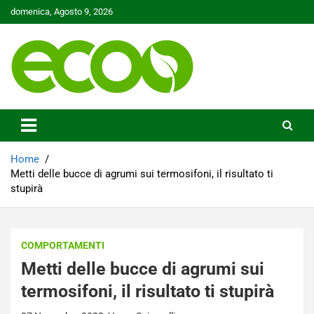
Skip
domenica, Agosto 9, 2026
to
content
Tutelare il nostro Pianeta è la nostra priorità
Ecoo.it
Home
Metti delle bucce di agrumi sui termosifoni, il risultato ti
stupirà
COMPORTAMENTI
Metti delle bucce di agrumi sui
termosifoni, il risultato ti stupirà