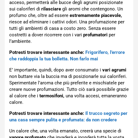
acceso, permetterà alle bucce degli agrumi posizionate
sui caloriferi di
rilasciare
gli aromi che contengono. Un
profumo che, oltre ad essere
estremamente piacevole,
riesce ad eliminare i cattivi odori. Una profumazione per
tutti gli ambienti di casa a costo zero. Senza essere
costretti a dover ricorrere con i vari
profumatori
per
l’ambiente.
Potresti trovare interessante anche:
Frigorifero, l’errore
che raddoppia la tua bolletta. Non farlo mai
E’ importante, quindi, dopo aver consumato i
vari agrumi
non buttare via la buccia ma di posizionarle sui caloriferi.
Sperimentate l’aroma che più preferite e mischiatele per
creare nuove profumazioni. Tutto ciò sarà possibile grazie
al calore che i
termosifoni,
una volta accesi, emaneranno
calore.
Potresti trovare interessante anche:
Il trucco segreto per
una casa sempre pulita e profumata: da non credere
Un calore che, una volta emanato, creerà una specie di
vapore profumato
che invaderà e inonderà tutta la vosta