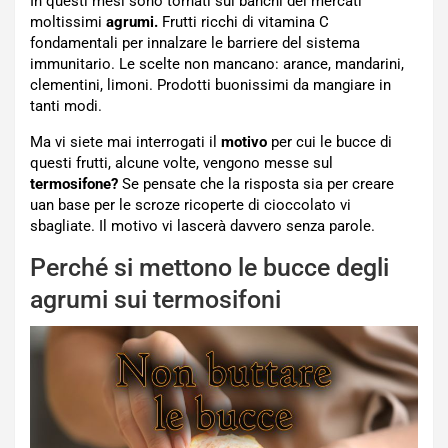
In questi mesi sono tornati sui banchi dei mercati
moltissimi
agrumi.
Frutti ricchi di vitamina C
fondamentali per innalzare le barriere del sistema
immunitario. Le scelte non mancano: arance, mandarini,
clementini, limoni. Prodotti buonissimi da mangiare in
tanti modi.
Ma vi siete mai interrogati il
motivo
per cui le bucce di
questi frutti, alcune volte, vengono messe sul
termosifone?
Se pensate che la risposta sia per creare
uan base per le scroze ricoperte di cioccolato vi
sbagliate. Il motivo vi lascerà davvero senza parole.
Perché si mettono le bucce degli
agrumi sui termosifoni