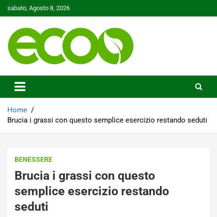
Skip
sabato, Agosto 8, 2026
to
content
Tutelare il nostro Pianeta è la nostra priorità
Ecoo.it
Home
Brucia i grassi con questo semplice esercizio restando seduti
BENESSERE
Brucia i grassi con questo
semplice esercizio restando
seduti