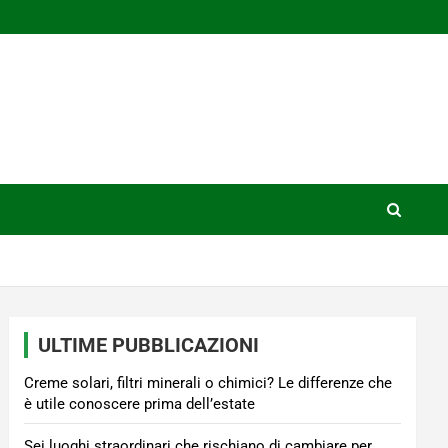
ULTIME PUBBLICAZIONI
Creme solari, filtri minerali o chimici? Le differenze che
è utile conoscere prima dell’estate
Sei luoghi straordinari che rischiano di cambiare per