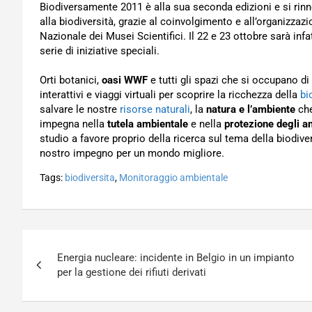
Biodiversamente 2011 è alla sua seconda edizioni e si rinn
alla biodiversità, grazie al coinvolgimento e all’organizzazi
Nazionale dei Musei Scientifici. Il 22 e 23 ottobre sarà infa
serie di iniziative speciali.
Orti botanici,
oasi WWF
e tutti gli spazi che si occupano di
interattivi e viaggi virtuali per scoprire la ricchezza della
bi
salvare le nostre
risorse naturali
, la
natura e l’ambiente
che
impegna nella
tutela ambientale
e nella
protezione degli a
studio a favore proprio della ricerca sul tema della biodiver
nostro impegno per un mondo migliore.
Tags:
biodiversita
,
Monitoraggio ambientale
Navigazione
Energia nucleare: incidente in Belgio in un impianto
articoli
per la gestione dei rifiuti derivati