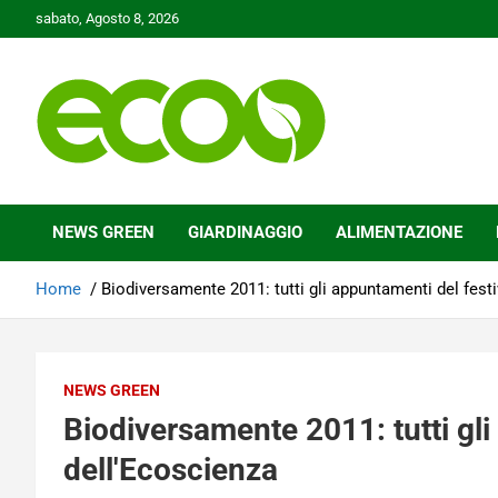
Skip
sabato, Agosto 8, 2026
to
content
Tutelare il nostro Pianeta è la nostra priorità
Ecoo.it
NEWS GREEN
GIARDINAGGIO
ALIMENTAZIONE
Home
Biodiversamente 2011: tutti gli appuntamenti del fest
NEWS GREEN
Biodiversamente 2011: tutti gli
dell'Ecoscienza