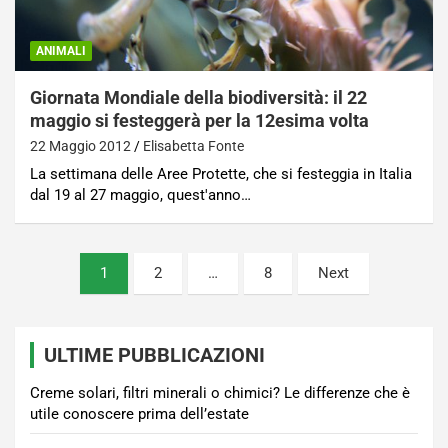
ANIMALI
Giornata Mondiale della biodiversità: il 22
maggio si festeggerà per la 12esima volta
22 Maggio 2012
Elisabetta Fonte
La settimana delle Aree Protette, che si festeggia in Italia
dal 19 al 27 maggio, quest'anno…
Paginazione
1
2
…
8
Next
degli
articoli
ULTIME PUBBLICAZIONI
Creme solari, filtri minerali o chimici? Le differenze che è
utile conoscere prima dell’estate