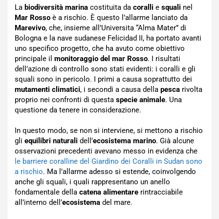
La
biodiversità marina
costituita da
coralli
e
squali
nel
Mar Rosso
è a rischio. È questo l’allarme lanciato da
Marevivo
, che, insieme all’Universita “Alma Mater” di
Bologna e la nave sudanese Felicidad II, ha portato avanti
uno specifico progetto, che ha avuto come obiettivo
principale il
monitoraggio del mar Rosso
. I risultati
dell’azione di controllo sono stati evidenti: i coralli e gli
squali sono in pericolo. I primi a causa soprattutto dei
mutamenti climatici
, i secondi a causa della
pesca
rivolta
proprio nei confronti di questa
specie animale
. Una
questione da tenere in considerazione.
In questo modo, se non si interviene, si mettono a rischio
gli
equilibri naturali
dell’
ecosistema marino
. Già alcune
osservazioni precedenti avevano messo in evidenza che
le barriere coralline del Giardino dei Coralli in Sudan sono
a rischio
. Ma l’allarme adesso si estende, coinvolgendo
anche gli squali, i quali rappresentano un anello
fondamentale della
catena alimentare
rintracciabile
all’interno dell’
ecosistema
del mare.