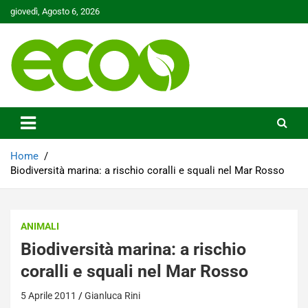
Skip
giovedì, Agosto 6, 2026
to
content
Tutelare il nostro Pianeta è la nostra priorità
Ecoo.it
Home
Biodiversità marina: a rischio coralli e squali nel Mar Rosso
ANIMALI
Biodiversità marina: a rischio
coralli e squali nel Mar Rosso
5 Aprile 2011
Gianluca Rini