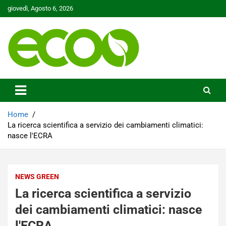
Skip
giovedì, Agosto 6, 2026
to
content
Tutelare il nostro Pianeta è la nostra priorità
Ecoo.it
Home
La ricerca scientifica a servizio dei cambiamenti climatici:
nasce l'ECRA
NEWS GREEN
La ricerca scientifica a servizio
dei cambiamenti climatici: nasce
l'ECRA