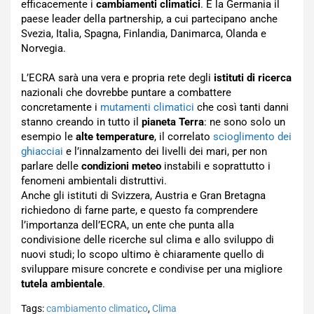
efficacemente i
cambiamenti climatici
. È la Germania il
paese leader della partnership, a cui partecipano anche
Svezia, Italia, Spagna, Finlandia, Danimarca, Olanda e
Norvegia.
L’ECRA sarà una vera e propria rete degli
istituti di ricerca
nazionali che dovrebbe puntare a combattere
concretamente i
mutamenti climatici
che così tanti danni
stanno creando in tutto il
pianeta Terra
: ne sono solo un
esempio le
alte temperature
, il correlato
scioglimento dei
ghiacciai
e l’innalzamento dei livelli dei mari, per non
parlare delle
condizioni meteo
instabili e soprattutto i
fenomeni ambientali distruttivi.
Anche gli istituti di Svizzera, Austria e Gran Bretagna
richiedono di farne parte, e questo fa comprendere
l’importanza dell’ECRA, un ente che punta alla
condivisione delle ricerche sul clima e allo sviluppo di
nuovi studi; lo scopo ultimo è chiaramente quello di
sviluppare misure concrete e condivise per una migliore
tutela ambientale
.
Tags:
cambiamento climatico
,
Clima