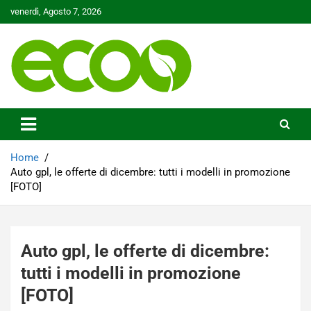
Skip
venerdì, Agosto 7, 2026
to
content
Tutelare il nostro Pianeta è la nostra priorità
Ecoo.it
Home
Auto gpl, le offerte di dicembre: tutti i modelli in promozione
[FOTO]
Auto gpl, le offerte di dicembre:
tutti i modelli in promozione
[FOTO]