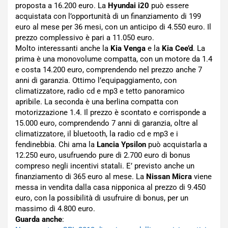
proposta a 16.200 euro. La
Hyundai i20
può essere
acquistata con l’opportunità di un finanziamento di 199
euro al mese per 36 mesi, con un anticipo di 4.550 euro. Il
prezzo complessivo è pari a 11.050 euro.
Molto interessanti anche la
Kia Venga
e la
Kia Cee’d
. La
prima è una monovolume compatta, con un motore da 1.4
e costa 14.200 euro, comprendendo nel prezzo anche 7
anni di garanzia. Ottimo l’equipaggiamento, con
climatizzatore, radio cd e mp3 e tetto panoramico
apribile. La seconda è una berlina compatta con
motorizzazione 1.4. Il prezzo è scontato e corrisponde a
15.000 euro, comprendendo 7 anni di garanzia, oltre al
climatizzatore, il bluetooth, la radio cd e mp3 e i
fendinebbia. Chi ama la
Lancia Ypsilon
può acquistarla a
12.250 euro, usufruendo pure di 2.700 euro di bonus
compreso negli incentivi statali. E’ previsto anche un
finanziamento di 365 euro al mese. La
Nissan Micra
viene
messa in vendita dalla casa nipponica al prezzo di 9.450
euro, con la possibilità di usufruire di bonus, per un
massimo di 4.800 euro.
Guarda anche
: