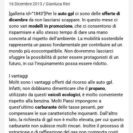
16 Dicembre 2013
Gianluca Rini
[galleria id=”1843″]Per le
auto gpl
ci sono delle
offerte di
dicembre
da non lasciarsi scappare. In questo mese ci
sono vari
modelli in promozione
, che ci consentono di
risparmiare e allo stesso tempo di dare una mano
concreta al rispetto dell’ambiente. La mobilità sostenibile
rappresenta un passo fondamentale per contribuire ad un
mondo più ecocompatibile. Non dovremmo lasciarci
sfuggire la possibilità di poter essere protagonisti di un
futuro, in cui l’inquinamento possa essere ridotto.
I vantaggi
Molti sono i vantaggi offerti dal ricorso alle auto gpl.
Infatti, non dobbiamo dimenticare che il
propano
,
utilizzato da questi
veicoli ecologici
, è molto conveniente
rispetto alla benzina. Molti Paesi impongono a
quest’ultimo
carburante
delle tasse pesanti, per
compensare le sue caratteristiche inquinanti. Dall’altro
lato, la richiesta di gpl non è molto elevata, per cui questo
carburante non subisce molti rincari. Inoltre il processo di
estrazione e di raffinazione del gas non comporta costi