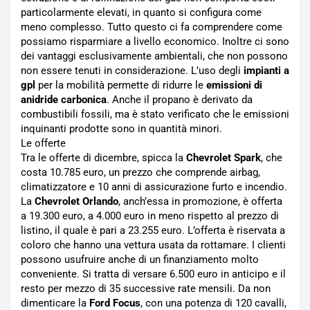
particolarmente elevati, in quanto si configura come
meno complesso. Tutto questo ci fa comprendere come
possiamo risparmiare a livello economico. Inoltre ci sono
dei vantaggi esclusivamente ambientali, che non possono
non essere tenuti in considerazione. L’uso degli
impianti a
gpl
per la mobilità permette di ridurre le
emissioni di
anidride carbonica
. Anche il propano è derivato da
combustibili fossili, ma è stato verificato che le emissioni
inquinanti prodotte sono in quantità minori.
Le offerte
Tra le offerte di dicembre, spicca la
Chevrolet Spark
, che
costa 10.785 euro, un prezzo che comprende airbag,
climatizzatore e 10 anni di assicurazione furto e incendio.
La
Chevrolet Orlando
, anch’essa in promozione, è offerta
a 19.300 euro, a 4.000 euro in meno rispetto al prezzo di
listino, il quale è pari a 23.255 euro. L’offerta è riservata a
coloro che hanno una vettura usata da rottamare. I clienti
possono usufruire anche di un finanziamento molto
conveniente. Si tratta di versare 6.500 euro in anticipo e il
resto per mezzo di 35 successive rate mensili. Da non
dimenticare la
Ford Focus
, con una potenza di 120 cavalli,