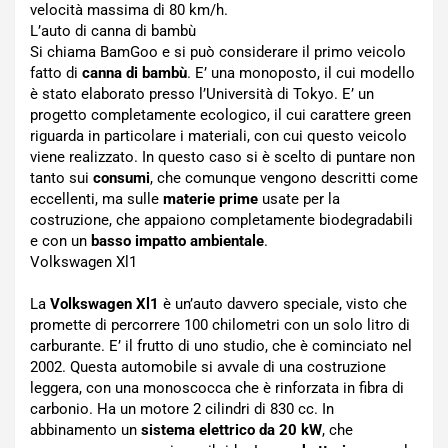
velocità massima di 80 km/h.
L’auto di canna di bambù
Si chiama BamGoo e si può considerare il primo veicolo
fatto di
canna di bambù
. E’ una monoposto, il cui modello
è stato elaborato presso l’Università di Tokyo. E’ un
progetto completamente ecologico, il cui carattere green
riguarda in particolare i materiali, con cui questo veicolo
viene realizzato. In questo caso si è scelto di puntare non
tanto sui
consumi
, che comunque vengono descritti come
eccellenti, ma sulle
materie prime
usate per la
costruzione, che appaiono completamente biodegradabili
e con un
basso impatto ambientale
.
Volkswagen Xl1
La
Volkswagen Xl1
è un’auto davvero speciale, visto che
promette di percorrere 100 chilometri con un solo litro di
carburante. E’ il frutto di uno studio, che è cominciato nel
2002. Questa automobile si avvale di una costruzione
leggera, con una monoscocca che è rinforzata in fibra di
carbonio. Ha un motore 2 cilindri di 830 cc. In
abbinamento un
sistema elettrico da 20 kW
, che