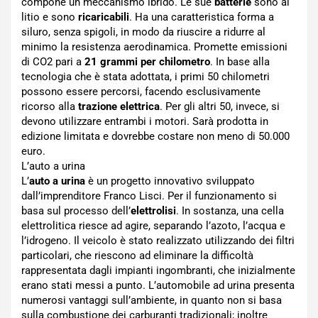
compone un meccanismo ibrido. Le sue
batterie
sono al
litio e sono
ricaricabili
. Ha una caratteristica forma a
siluro, senza spigoli, in modo da riuscire a ridurre al
minimo la resistenza aerodinamica. Promette emissioni
di CO2 pari a
21 grammi per chilometro
. In base alla
tecnologia che è stata adottata, i primi 50 chilometri
possono essere percorsi, facendo esclusivamente
ricorso alla
trazione elettrica
. Per gli altri 50, invece, si
devono utilizzare entrambi i motori. Sarà prodotta in
edizione limitata e dovrebbe costare non meno di 50.000
euro.
L’auto a urina
L’
auto a urina
è un progetto innovativo sviluppato
dall’imprenditore Franco Lisci. Per il funzionamento si
basa sul processo dell’
elettrolisi
. In sostanza, una cella
elettrolitica riesce ad agire, separando l’azoto, l’acqua e
l’idrogeno. Il veicolo è stato realizzato utilizzando dei filtri
particolari, che riescono ad eliminare la difficoltà
rappresentata dagli impianti ingombranti, che inizialmente
erano stati messi a punto. L’automobile ad urina presenta
numerosi vantaggi sull’ambiente, in quanto non si basa
sulla combustione dei carburanti tradizionali; inoltre