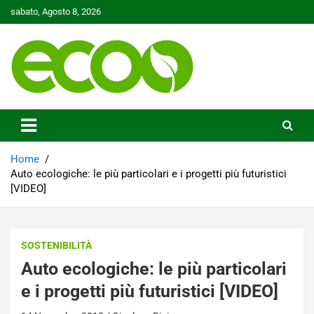
Skip
sabato, Agosto 8, 2026
to
content
Tutelare il nostro Pianeta è la nostra priorità
Ecoo.it
Home
Auto ecologiche: le più particolari e i progetti più futuristici
[VIDEO]
SOSTENIBILITÀ
Auto ecologiche: le più particolari
e i progetti più futuristici [VIDEO]