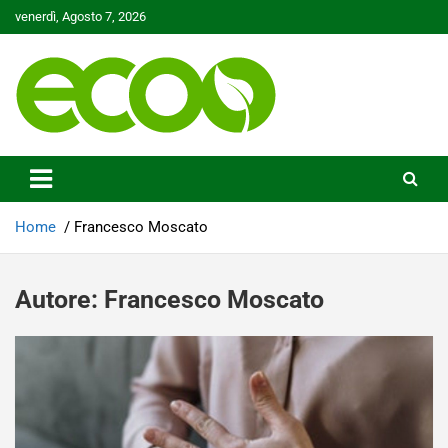
Skip
venerdì, Agosto 7, 2026
to
content
Tutelare il nostro Pianeta è la nostra priorità
Ecoo.it
Home
Francesco Moscato
Autore:
Francesco Moscato