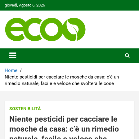
Skip
giovedì, Agosto 6, 2026
to
content
Tutelare il nostro Pianeta è la nostra priorità
Ecoo.it
Home
Niente pesticidi per cacciare le mosche da casa: c’è un
rimedio naturale, facile e veloce che svolterà le cose
SOSTENIBILITÀ
Niente pesticidi per cacciare le
mosche da casa: c’è un rimedio
naturale, facile e veloce che