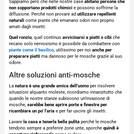
Sappiamo però che nelle nostre case
abitano persone che
non sopportano prodotti chimici
e possono soffrirne la
diffusione. Perché non provare ad
utilizzare repellenti
naturali
come piante che emanano odori non proprio
amati dagli insetti.
Quel ronzio
, quel continuo
avvicinarsi a piatti o cibi
che
recano solo nervosismo è possibile da combattere con
piante come il basilico
, utilissimo per noi
anche per
preparare piatti
ma dannoso per le mosche grazie al suo
odore.
Altre soluzioni anti-mosche
La
natura è una grande amica dell’uomo
per risolvere
situazioni alquanto moleste, ricordiamo innanzitutto che
quando le nostre stanze subiscono un’invasione di
mosche,
sarebbe bene aprire porte e finestre per
ricambiare un po’ l’aria
e per far uscire gli insetti.
Lavare
la casa e tenerla bella pulita
perché le mosche
tendono sempre a preferire zone unte, sporche
quindi è