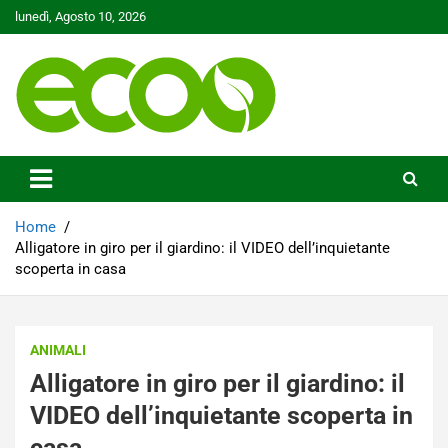
Skip
lunedì, Agosto 10, 2026
to
content
Tutelare il nostro Pianeta è la nostra priorità
Ecoo.it
Home
Alligatore in giro per il giardino: il VIDEO dell’inquietante
scoperta in casa
ANIMALI
Alligatore in giro per il giardino: il
VIDEO dell’inquietante scoperta in
casa