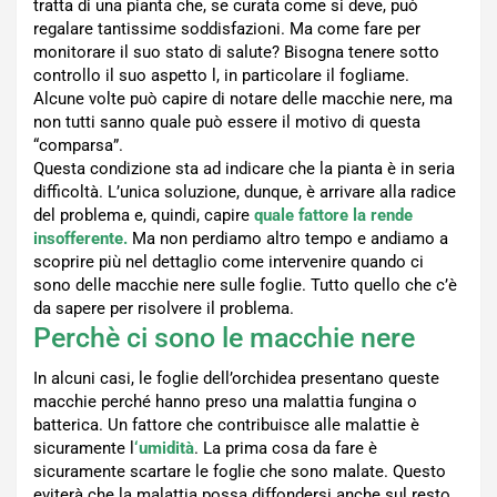
tratta di una pianta che, se curata come si deve, può
regalare tantissime soddisfazioni. Ma come fare per
monitorare il suo stato di salute? Bisogna tenere sotto
controllo il suo aspetto l, in particolare il fogliame.
Alcune volte può capire di notare delle macchie nere, ma
non tutti sanno quale può essere il motivo di questa
“comparsa”.
Questa condizione sta ad indicare che la pianta è in seria
difficoltà. L’unica soluzione, dunque, è arrivare alla radice
del problema e, quindi, capire
quale fattore la rende
insofferente.
Ma non perdiamo altro tempo e andiamo a
scoprire più nel dettaglio come intervenire quando ci
sono delle macchie nere sulle foglie. Tutto quello che c’è
da sapere per risolvere il problema.
Perchè ci sono le macchie nere
In alcuni casi, le foglie dell’orchidea presentano queste
macchie perché hanno preso una malattia fungina o
batterica. Un fattore che contribuisce alle malattie è
sicuramente l
‘umidità
. La prima cosa da fare è
sicuramente scartare le foglie che sono malate. Questo
eviterà che la malattia possa diffondersi anche sul resto