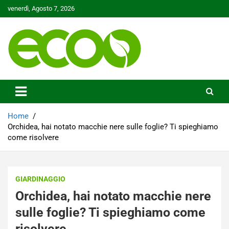
Skip
venerdì, Agosto 7, 2026
to
content
Tutelare il nostro Pianeta è la nostra priorità
Ecoo.it
Home
Orchidea, hai notato macchie nere sulle foglie? Ti spieghiamo
come risolvere
GIARDINAGGIO
Orchidea, hai notato macchie nere
sulle foglie? Ti spieghiamo come
risolvere