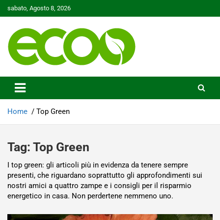
Skip
sabato, Agosto 8, 2026
to
content
Tutelare il nostro Pianeta è la nostra priorità
Ecoo.it
Home
Top Green
Tag:
Top Green
I top green: gli articoli più in evidenza da tenere sempre
presenti, che riguardano soprattutto gli approfondimenti sui
nostri amici a quattro zampe e i consigli per il risparmio
energetico in casa. Non perdertene nemmeno uno.