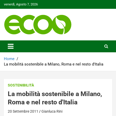
Skip
venerdì, Agosto 7, 2026
to
content
Tutelare il nostro Pianeta è la nostra priorità
Ecoo.it
Home
La mobilità sostenibile a Milano, Roma e nel resto d'Italia
SOSTENIBILITÀ
La mobilità sostenibile a Milano,
Roma e nel resto d'Italia
20 Settembre 2011
Gianluca Rini