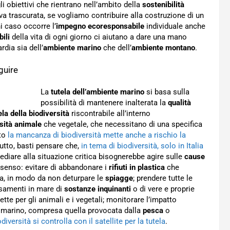
i obiettivi che rientrano nell’ambito della
sostenibilità
 va trascurata, se vogliamo contribuire alla costruzione di un
i caso occorre l’
impegno ecoresponsabile
individuale anche
ili
della vita di ogni giorno ci aiutano a dare una mano
rdia sia dell’
ambiente marino
che dell’
ambiente montano
.
guire
La
tutela dell’ambiente marino
si basa sulla
possibilità di mantenere inalterata la
qualità
ela della biodiversità
riscontrabile all’interno
sità animale
che vegetale, che necessitano di una specifica
nto
la mancanza di biodiversità mette anche a rischio la
tutto, basti pensare che,
in tema di biodiversità, solo in Italia
mediare alla situazione critica bisognerebbe agire sulle
cause
senso: evitare di abbandonare i
rifiuti in plastica
che
ia, in modo da non deturpare le
spiagge
; prendere tutte le
rsamenti in mare di
sostanze inquinanti
o di vere e proprie
ette per gli animali e i vegetali; monitorare l’impatto
e marino, compresa quella provocata dalla
pesca
o
iversità si controlla con il satellite per la tutela
.