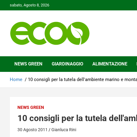
Skip
sabato, Agosto 8, 2026
to
content
Tutelare il nostro Pianeta è la nostra priorità
Ecoo.it
NEWS GREEN
GIARDINAGGIO
ALIMENTAZIONE
Home
10 consigli per la tutela dell'ambiente marino e mont
NEWS GREEN
10 consigli per la tutela dell'
30 Agosto 2011
Gianluca Rini