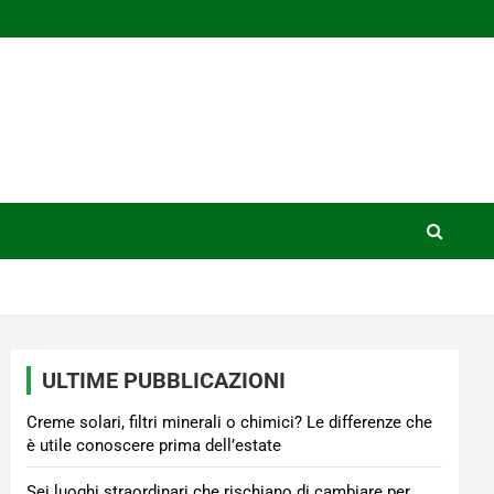
ULTIME PUBBLICAZIONI
Creme solari, filtri minerali o chimici? Le differenze che
è utile conoscere prima dell’estate
Sei luoghi straordinari che rischiano di cambiare per