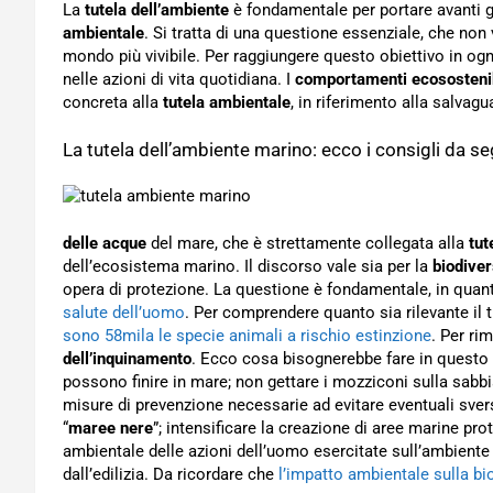
La
tutela dell’ambiente
è fondamentale per portare avanti gl
ambientale
. Si tratta di una questione essenziale, che non
mondo più vivibile. Per raggiungere questo obiettivo in ogn
nelle azioni di vita quotidiana. I
comportamenti ecosostenib
concreta alla
tutela ambientale
, in riferimento alla salvagua
La tutela dell’ambiente marino: ecco i consigli da se
delle acque
del mare, che è strettamente collegata alla
tut
dell’ecosistema marino. Il discorso vale sia per la
biodiver
opera di protezione. La questione è fondamentale, in qua
salute dell’uomo
. Per comprendere quanto sia rilevante il 
sono 58mila le specie animali a rischio estinzione
. Per ri
dell’inquinamento
. Ecco cosa bisognerebbe fare in questo 
possono finire in mare; non gettare i mozziconi sulla sabb
misure di prevenzione necessarie ad evitare eventuali sve
“
maree nere
”; intensificare la creazione di aree marine prot
ambientale delle azioni dell’uomo esercitate sull’ambient
dall’edilizia. Da ricordare che
l’impatto ambientale sulla biod