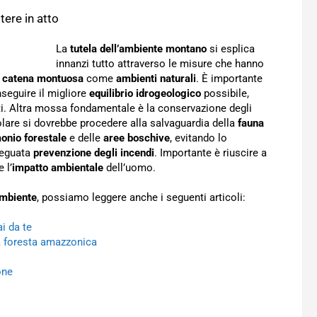
tere in atto
La
tutela dell’ambiente montano
si esplica
innanzi tutto attraverso le misure che hanno
a
catena montuosa
come
ambienti naturali
. È importante
nseguire il migliore
equilibrio idrogeologico
possibile,
i. Altra mossa fondamentale è la conservazione degli
colare si dovrebbe procedere alla salvaguardia della
fauna
onio forestale
e delle
aree boschive
, evitando lo
deguata
prevenzione degli incendi
. Importante è riuscire a
 l’
impatto ambientale
dell’uomo.
ambiente
, possiamo leggere anche i seguenti articoli:
ai da te
la foresta amazzonica
one