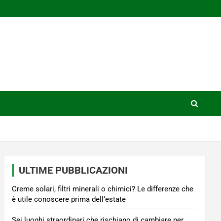
ULTIME PUBBLICAZIONI
Creme solari, filtri minerali o chimici? Le differenze che
è utile conoscere prima dell’estate
Sei luoghi straordinari che rischiano di cambiare per