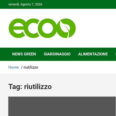
Skip
venerdì, Agosto 7, 2026
to
content
Tutelare il nostro Pianeta è la nostra priorità
Ecoo.it
NEWS GREEN
GIARDINAGGIO
ALIMENTAZIONE
Home
riutilizzo
Tag:
riutilizzo