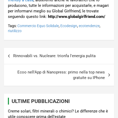
friendly a casa
, aiuteremo anche le lavoratrici che lo
producono, tutte le informazioni per acquistarle, e magari
per informarvi meglio su Global Girlfriend, le trovate
seguendo questo link:
http://www.globalgirlfriend.com/
Tags:
Commercio Equo Solidale
,
Ecodesign
,
ecotendenze
,
riutilizzo
Navigazione
Rinnovabili vs. Nucleare: trionfa l'energia pulita
articoli
Ecoo nell'App di Nanopress: primo nella top news
gratuite su IPhone
ULTIME PUBBLICAZIONI
Creme solari, filtri minerali o chimici? Le differenze che è
utile conoscere prima dell’estate