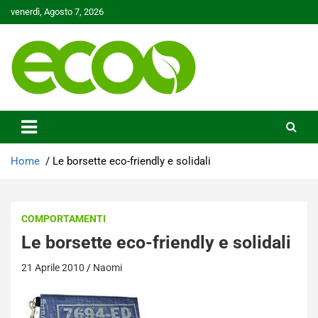
Skip
venerdì, Agosto 7, 2026
to
content
Tutelare il nostro Pianeta è la nostra priorità
Ecoo.it
Home
Le borsette eco-friendly e solidali
COMPORTAMENTI
Le borsette eco-friendly e solidali
21 Aprile 2010
Naomi