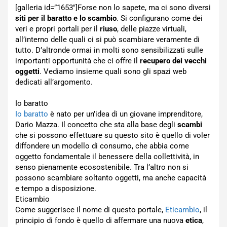
[galleria id=”1653″]Forse non lo sapete, ma ci sono diversi
siti per il baratto e lo scambio
. Si configurano come dei
veri e propri portali per il
riuso
, delle piazze virtuali,
all’interno delle quali ci si può scambiare veramente di
tutto. D’altronde ormai in molti sono sensibilizzati sulle
importanti opportunità che ci offre il
recupero dei vecchi
oggetti
. Vediamo insieme quali sono gli spazi web
dedicati all’argomento.
Io baratto
Io baratto
è nato per un’idea di un giovane imprenditore,
Dario Mazza. Il concetto che sta alla base degli
scambi
che si possono effettuare su questo sito è quello di voler
diffondere un modello di consumo, che abbia come
oggetto fondamentale il benessere della collettività, in
senso pienamente ecosostenibile. Tra l’altro non si
possono scambiare soltanto oggetti, ma anche capacità
e tempo a disposizione.
Eticambio
Come suggerisce il nome di questo portale,
Eticambio
, il
principio di fondo è quello di affermare una nuova
etica
,