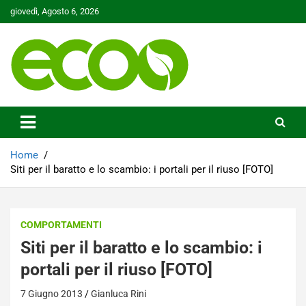
Skip
giovedì, Agosto 6, 2026
to
content
Tutelare il nostro Pianeta è la nostra priorità
Ecoo.it
Home
Siti per il baratto e lo scambio: i portali per il riuso [FOTO]
COMPORTAMENTI
Siti per il baratto e lo scambio: i
portali per il riuso [FOTO]
7 Giugno 2013
Gianluca Rini