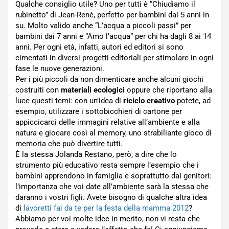
Qualche consiglio utile? Uno per tutti è “Chiudiamo il
rubinetto” di Jean-René, perfetto per bambini dai 5 anni in
su. Molto valido anche “L’acqua a piccoli passi” per
bambini dai 7 anni e “Amo l’acqua” per chi ha dagli 8 ai 14
anni. Per ogni età, infatti, autori ed editori si sono
cimentati in diversi progetti editoriali per stimolare in ogni
fase le nuove generazioni.
Per i più piccoli da non dimenticare anche alcuni giochi
costruiti con
materiali ecologici
oppure che riportano alla
luce questi temi: con un’idea di
riciclo creativo
potete, ad
esempio, utilizzare i sottobicchieri di cartone per
appiccicarci delle immagini relative all’ambiente e alla
natura e giocare così al memory, uno strabiliante gioco di
memoria che può divertire tutti.
È la stessa Jolanda Restano, però, a dire che lo
strumento più educativo resta sempre l’esempio che i
bambini apprendono in famiglia e soprattutto dai genitori:
l’importanza che voi date all’ambiente sarà la stessa che
daranno i vostri figli. Avete bisogno di qualche altra idea
di
lavoretti fai da te per la festa della mamma 2012
?
Abbiamo per voi molte idee in merito, non vi resta che