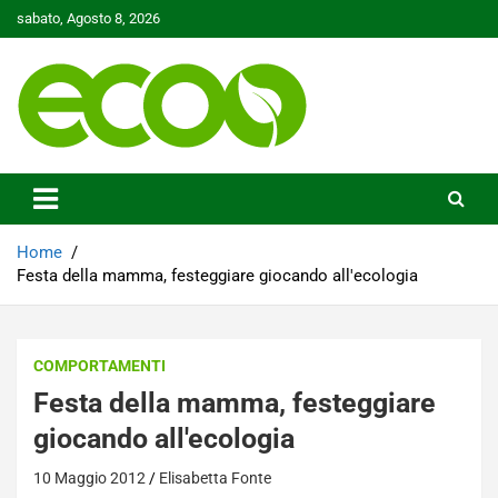
Skip
sabato, Agosto 8, 2026
to
content
Tutelare il nostro Pianeta è la nostra priorità
Ecoo.it
Home
Festa della mamma, festeggiare giocando all'ecologia
COMPORTAMENTI
Festa della mamma, festeggiare
giocando all'ecologia
10 Maggio 2012
Elisabetta Fonte