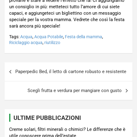
provarle e stare a vedere l’effetto che fa! Ci aggiungiamo
un consiglio in più: metteteci tutto l’amore di cui siete
capaci, e aggiungeteci un bigliettino con un messaggio
speciale per la vostra mamma. Vedrete che così la festa
sarà ancora più speciale!
Tags:
Acqua
,
Acqua Potabile
,
Festa della mamma
,
Riciclaggio acqua
,
riutilizzo
Navigazione
Paperpedic Bed, il letto di cartone robusto e resistente
articoli
Scegli frutta e verdura per mangiare con gusto
ULTIME PUBBLICAZIONI
Creme solari, filtri minerali o chimici? Le differenze che è
utile conoscere prima dell’estate