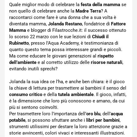
Quale miglior modo di celebrare la
festa della mamma
se
non quello di celebrare anche la
Madre Terra
? A
raccontarci come fare è una donna che a sua volta è
diventata mamma,
Jolanda Restano
, fondatrice di
Fattore
Mamma
e blogger di Filastrocche.it: il successo ottenuto
lo scorso 22 marzo con le sue lezioni di
Chiudi il
Rubinetto
, presso l’Aqua Academy, è testimonianza di
quanto questo tema possa interessare grandi e piccoli.
Ma come educare le giovani generazioni al
rispetto
dell’ambiente
e al corretto utilizzo delle
risorse naturali
,
evitando inutili sprechi?
Jolanda la sua idea ce l’ha, e anche ben chiara: è il gioco
la chiave di lettura per trasmettere ai bambini il senso del
consumo critico
e della
tutela ambientale
. Il gioco, infatti,
è la dimensione che loro più conoscono e amano, da cui
più si sentono coinvolti.
Per trasmettere loro l’importanza dell’
oro blu
, dell’
acqua
potabile
, si possono sfruttare anche i
libri per bambini
,
strumenti utilissimi per destare la loro attenzione grazie a
storie avvincenti, colori vivaci e interessanti illustrazioni.