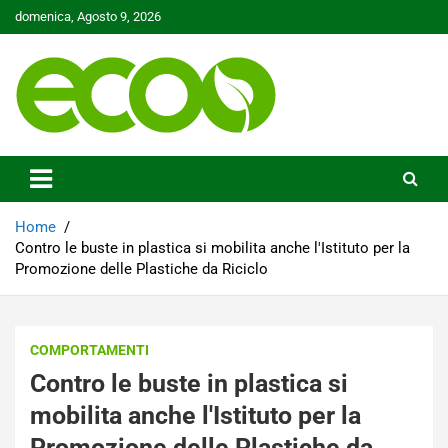
Skip
domenica, Agosto 9, 2026
to
content
Tutelare il nostro Pianeta è la nostra priorità
Ecoo.it
Home
Contro le buste in plastica si mobilita anche l'Istituto per la
Promozione delle Plastiche da Riciclo
COMPORTAMENTI
Contro le buste in plastica si
mobilita anche l'Istituto per la
Promozione delle Plastiche da