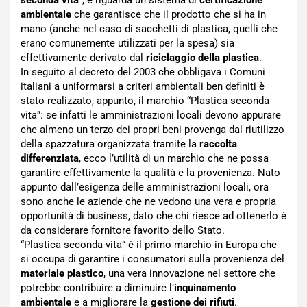
seconda vita
”, e riguarda un sistema di
certificazione
ambientale
che garantisce che il prodotto che si ha in
mano (anche nel caso di sacchetti di plastica, quelli che
erano comunemente utilizzati per la spesa) sia
effettivamente derivato dal
riciclaggio della plastica
.
In seguito al decreto del 2003 che obbligava i Comuni
italiani a uniformarsi a criteri ambientali ben definiti è
stato realizzato, appunto, il marchio “Plastica seconda
vita”: se infatti le amministrazioni locali devono appurare
che almeno un terzo dei propri beni provenga dal riutilizzo
della spazzatura organizzata tramite la
raccolta
differenziata
, ecco l’utilità di un marchio che ne possa
garantire effettivamente la qualità e la provenienza. Nato
appunto dall’esigenza delle amministrazioni locali, ora
sono anche le aziende che ne vedono una vera e propria
opportunità di business, dato che chi riesce ad ottenerlo è
da considerare fornitore favorito dello Stato.
“Plastica seconda vita” è il primo marchio in Europa che
si occupa di garantire i consumatori sulla provenienza del
materiale plastico
, una vera innovazione nel settore che
potrebbe contribuire a diminuire l’
inquinamento
ambientale
e a migliorare la
gestione dei rifiuti
.