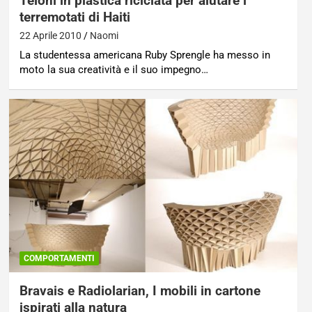
Teloni in plastica riciclata per aiutare i
terremotati di Haiti
22 Aprile 2010
Naomi
La studentessa americana Ruby Sprengle ha messo in
moto la sua creatività e il suo impegno…
COMPORTAMENTI
Bravais e Radiolarian, I mobili in cartone
ispirati alla natura