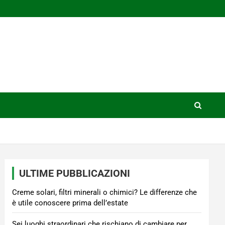
ULTIME PUBBLICAZIONI
Creme solari, filtri minerali o chimici? Le differenze che
è utile conoscere prima dell’estate
Sei luoghi straordinari che rischiano di cambiare per