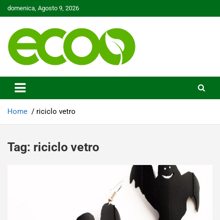
Skip
domenica, Agosto 9, 2026
to
content
Tutelare il nostro Pianeta è la nostra priorità
Ecoo.it
Home
riciclo vetro
Tag:
riciclo vetro