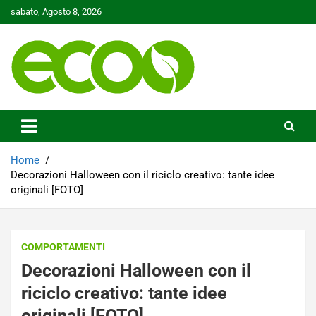
Skip
sabato, Agosto 8, 2026
to
content
Tutelare il nostro Pianeta è la nostra priorità
Ecoo.it
Home
Decorazioni Halloween con il riciclo creativo: tante idee
originali [FOTO]
COMPORTAMENTI
Decorazioni Halloween con il
riciclo creativo: tante idee
originali [FOTO]