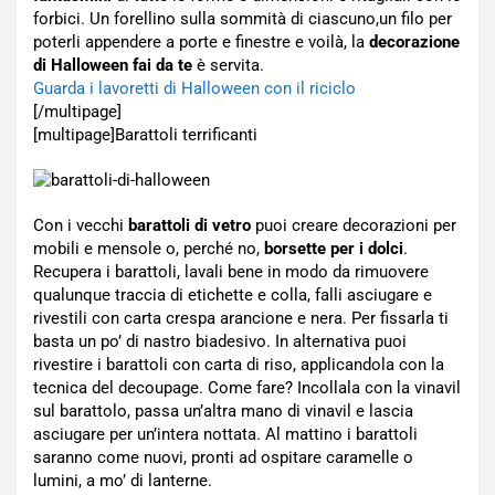
forbici. Un forellino sulla sommità di ciascuno,un filo per
poterli appendere a porte e finestre e voilà, la
decorazione
di Halloween fai da te
è servita.
Guarda i lavoretti di Halloween con il riciclo
[/multipage]
[multipage]
Barattoli terrificanti
Con i vecchi
barattoli di vetro
puoi creare decorazioni per
mobili e mensole o, perché no,
borsette per i dolci
.
Recupera i barattoli, lavali bene in modo da rimuovere
qualunque traccia di etichette e colla, falli asciugare e
rivestili con carta crespa arancione e nera. Per fissarla ti
basta un po’ di nastro biadesivo. In alternativa puoi
rivestire i barattoli con carta di riso, applicandola con la
tecnica del decoupage. Come fare? Incollala con la vinavil
sul barattolo, passa un’altra mano di vinavil e lascia
asciugare per un’intera nottata. Al mattino i barattoli
saranno come nuovi, pronti ad ospitare caramelle o
lumini, a mo’ di lanterne.