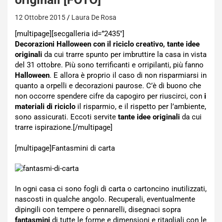
12 Ottobre 2015
Laura De Rosa
[multipage][secgalleria id=”2435″]
Decorazioni Halloween con il riciclo creativo, tante idee
originali
da cui trarre spunto per imbruttire la casa in vista
del 31 ottobre. Più sono terrificanti e orripilanti, più fanno
Halloween
. E allora è proprio il caso di non risparmiarsi in
quanto a orpelli e decorazioni paurose. C’è di buono che
non occorre spendere cifre da capogiro per riuscirci, con
i
materiali di riciclo
il risparmio, e il rispetto per l’ambiente,
sono assicurati. Eccoti servite
tante idee originali
da cui
trarre ispirazione.[/multipage]
[multipage]
Fantasmini di carta
In ogni casa ci sono fogli di carta o cartoncino inutilizzati,
nascosti in qualche angolo. Recuperali, eventualmente
dipingili con tempere o pennarelli, disegnaci sopra
fantasmini
di tutte le forme e dimensioni e ritagliali con le