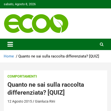
Skip
sabato, Agosto 8, 2026
to
content
Tutelare il nostro Pianeta è la nostra priorità
Ecoo.it
Home
Quanto ne sai sulla raccolta differenziata? [QUIZ]
COMPORTAMENTI
Quanto ne sai sulla raccolta
differenziata? [QUIZ]
12 Agosto 2015
Gianluca Rini