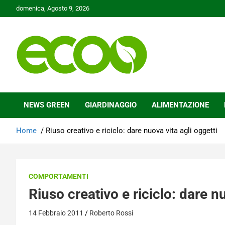
Skip
domenica, Agosto 9, 2026
to
content
Tutelare il nostro Pianeta è la nostra priorità
Ecoo.it
NEWS GREEN
GIARDINAGGIO
ALIMENTAZIONE
Home
Riuso creativo e riciclo: dare nuova vita agli oggetti
COMPORTAMENTI
Riuso creativo e riciclo: dare nu
14 Febbraio 2011
Roberto Rossi