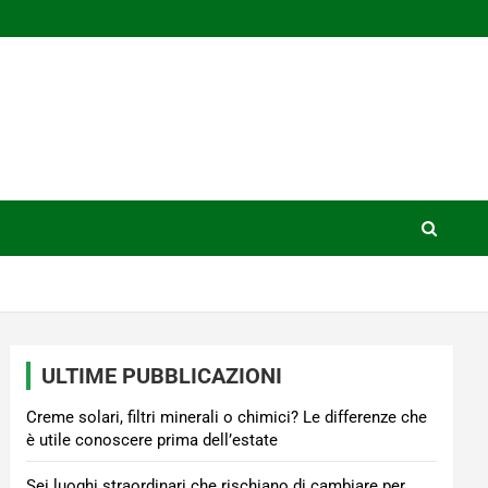
ULTIME PUBBLICAZIONI
Creme solari, filtri minerali o chimici? Le differenze che
è utile conoscere prima dell’estate
Sei luoghi straordinari che rischiano di cambiare per