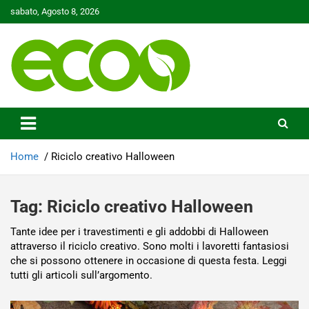
Skip
sabato, Agosto 8, 2026
to
content
Tutelare il nostro Pianeta è la nostra priorità
Ecoo.it
Home
Riciclo creativo Halloween
Tag:
Riciclo creativo Halloween
Tante idee per i travestimenti e gli addobbi di Halloween
attraverso il riciclo creativo. Sono molti i lavoretti fantasiosi
che si possono ottenere in occasione di questa festa. Leggi
tutti gli articoli sull’argomento.