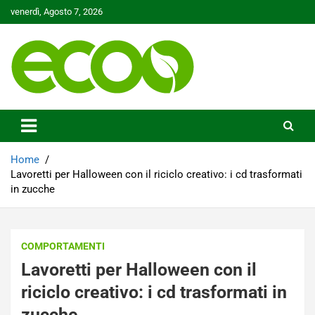
Skip
venerdì, Agosto 7, 2026
to
content
Tutelare il nostro Pianeta è la nostra priorità
Ecoo.it
Home
Lavoretti per Halloween con il riciclo creativo: i cd trasformati
in zucche
COMPORTAMENTI
Lavoretti per Halloween con il
riciclo creativo: i cd trasformati in
zucche