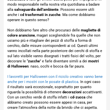
modo responsabile nella nostra vita quotidiana a badare
alla
salvaguardia dell’ambiente
. Possono essere utili
anche i
cd trasformati in zucche
. Ma come dobbiamo
operare in questo senso?
Non dobbiamo fare altro che procuraci delle
magliette di
colore arancione
, magari scegliendole fra quelle che non
usiamo più e ritagliare dei pezzi di stoffa a forma di
cerchio, dalle misure corrispondenti ai cd. Questi ultimi
vanno incollati nella parte posteriore dei cerchi di stoffa e
sul lato visibile vanno disegnati i tratti fisici del volto, per
decorare le “
zucche
” e farle diventare simili a dei
mostri
di Halloween
: naso, occhi e bocca da far paura.
I lavoretti per Halloween con il riciclo creativo vanno bene
anche per i mostri con le posate di plastica
. In ogni caso
il risultato sarà eccezionale, soprattutto per quanto
riguarda la possibilità di ottenere
decorazioni
accattivanti.
Con un cerchio verde di stoffa infatti i
cd-zucca
che
abbiamo creato possono essere appesi in casa, per
creare l’atmosfera della notte da brivido che ci aspetta.