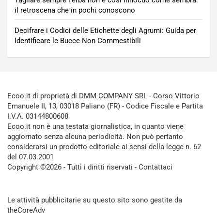
Tagliare sempre l’erba non è così innocuo come sembra:
il retroscena che in pochi conoscono
Decifrare i Codici delle Etichette degli Agrumi: Guida per
Identificare le Bucce Non Commestibili
Ecoo.it di proprietà di DMM COMPANY SRL - Corso Vittorio
Emanuele II, 13, 03018 Paliano (FR) - Codice Fiscale e Partita
I.V.A. 03144800608
Ecoo.it non è una testata giornalistica, in quanto viene
aggiornato senza alcuna periodicità. Non può pertanto
considerarsi un prodotto editoriale ai sensi della legge n. 62
del 07.03.2001
Copyright ©2026 - Tutti i diritti riservati -
Contattaci
Le attività pubblicitarie su questo sito sono gestite da
theCoreAdv