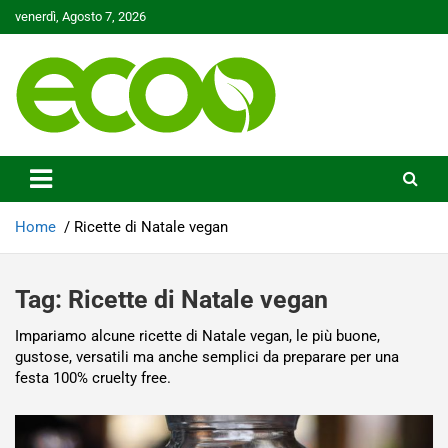
Skip
venerdì, Agosto 7, 2026
to
content
Tutelare il nostro Pianeta è la nostra priorità
Ecoo.it
Home
Ricette di Natale vegan
Tag:
Ricette di Natale vegan
Impariamo alcune ricette di Natale vegan, le più buone,
gustose, versatili ma anche semplici da preparare per una
festa 100% cruelty free.