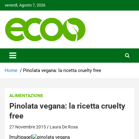
Skip
venerdì, Agosto 7, 2026
to
content
Tutelare il nostro Pianeta è la nostra priorità
Ecoo.it
Home
Pinolata vegana: la ricetta cruelty free
ALIMENTAZIONE
Pinolata vegana: la ricetta cruelty
free
27 Novembre 2015
Laura De Rosa
[multipage]