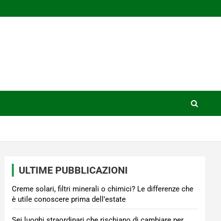
ULTIME PUBBLICAZIONI
Creme solari, filtri minerali o chimici? Le differenze che
è utile conoscere prima dell’estate
Sei luoghi straordinari che rischiano di cambiare per