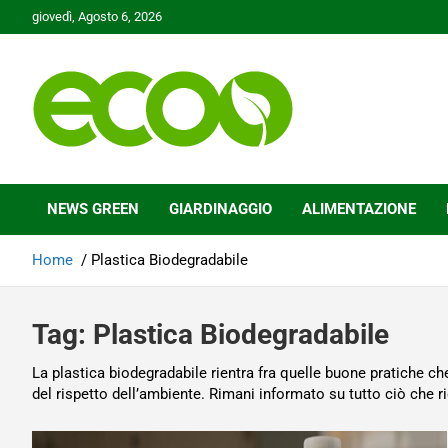
Skip
giovedì, Agosto 6, 2026
to
content
Tutelare il nostro Pianeta è la nostra priorità
Ecoo.it
NEWS GREEN
GIARDINAGGIO
ALIMENTAZIONE
Home
Plastica Biodegradabile
Tag:
Plastica Biodegradabile
La plastica biodegradabile rientra fra quelle buone pratiche c
del rispetto dell’ambiente. Rimani informato su tutto ciò che