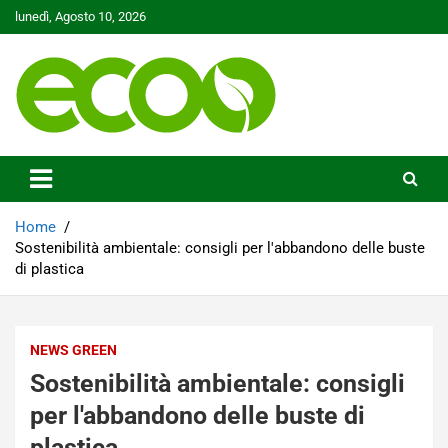
Skip
lunedì, Agosto 10, 2026
to
content
Tutelare il nostro Pianeta è la nostra priorità
Ecoo.it
Home
Sostenibilità ambientale: consigli per l'abbandono delle buste
di plastica
NEWS GREEN
Sostenibilità ambientale: consigli
per l'abbandono delle buste di
plastica