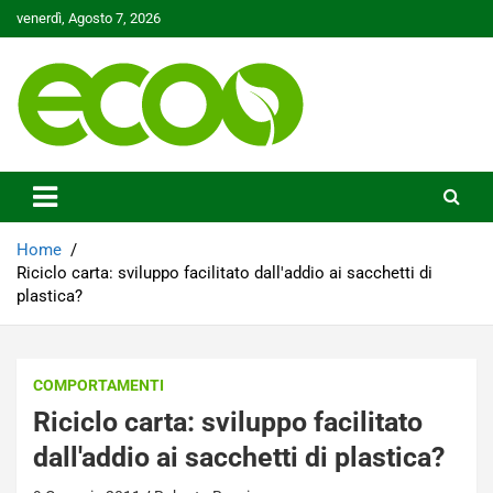
Skip
venerdì, Agosto 7, 2026
to
content
Tutelare il nostro Pianeta è la nostra priorità
Ecoo.it
Home
Riciclo carta: sviluppo facilitato dall'addio ai sacchetti di
plastica?
COMPORTAMENTI
Riciclo carta: sviluppo facilitato
dall'addio ai sacchetti di plastica?