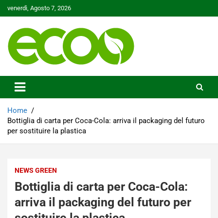
Skip
venerdì, Agosto 7, 2026
to
content
Tutelare il nostro Pianeta è la nostra priorità
Ecoo.it
Home
Bottiglia di carta per Coca-Cola: arriva il packaging del futuro
per sostituire la plastica
NEWS GREEN
Bottiglia di carta per Coca-Cola:
arriva il packaging del futuro per
sostituire la plastica