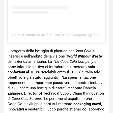
Un post condiviso da The Coca-Cola Company (@thecocacolaco)
Il progetto della bottiglia di plastica per
Coca-Cola
si
inserisce nell’ambito della visione “
World Without Waste
”
dell’azienda americana. La
The Coca Cola Company
si
pone infatti l’obiettivo di introdurre sul mercato
solo
confezioni al 100% riciclabili
entro il 2025 (in Italia tale
obiettivo è già stato raggiunto). “La sperimentazione
rappresenta un importante passo verso il nostro tentativo
di sviluppare una bottiglia di carta”, racconta Daniela
Zahariea, Director of Technical Supply Chain & Innovation
di
Coca‑Cola Europe
. “Le persone si aspettano che
Coca‑Cola sviluppi e porti sul mercato
packaging nuovi,
innovativi e sostenibili
. Ecco perché stiamo collaborando