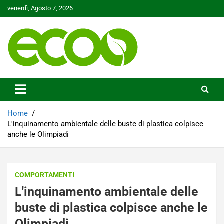
Skip
venerdì, Agosto 7, 2026
to
content
Tutelare il nostro Pianeta è la nostra priorità
Ecoo.it
Home
L'inquinamento ambientale delle buste di plastica colpisce
anche le Olimpiadi
COMPORTAMENTI
L'inquinamento ambientale delle
buste di plastica colpisce anche le
Olimpiadi